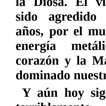
la Diosa. El v
sido agredido
años, por el mu
energía metál
corazón y la M
dominado nuestra
Y aún hoy sigu