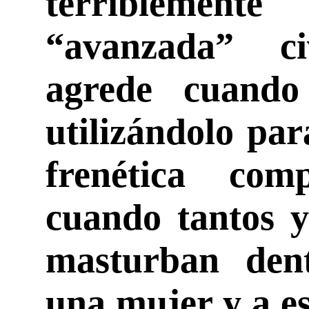
terribleme
“avanzada” ci
agrede cuando
utilizándolo pa
frenética comp
cuando tantos y
masturban dent
una mujer y a es