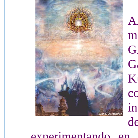
A
m
G
G
K
c
i
d
experimentando en 