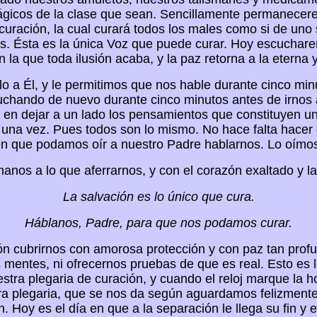
ágicos de la clase que sean. Sencillamente permanecere
curación, la cual curará todos los males como si de uno 
ios. Ésta es la única Voz que puede curar. Hoy escuchare
n la que toda ilusión acaba, y la paz retorna a la eterna
a Él, y le permitimos que nos hable durante cinco minu
chando de nuevo durante cinco minutos antes de irnos 
 en dejar a un lado los pensamientos que constituyen un
una vez. Pues todos son lo mismo. No hace falta hacer d
n que podamos oír a nuestro Padre hablarnos. Lo oímos
anos a lo que aferrarnos, y con el corazón exaltado y l
La salvación es lo único que cura.
Háblanos, Padre, para que nos podamos curar.
ón cubrirnos con amorosa protección y con paz tan prof
s mentes, ni ofrecernos pruebas de que es real. Esto es
tra plegaria de curación, y cuando el reloj marque la 
tra plegaria, que se nos da según aguardamos felizmente 
n. Hoy es el día en que a la separación le llega su fin 