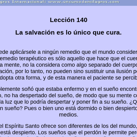
Lección 140
La salvación es lo único que cura.
ede aplicársele a ningún remedio que el mundo consider
medio terapéutico es sólo aquello que hace que el cuer
la mente, no la considera como algo separado del cuerpo
ción, por lo tanto, no pueden sino sustituir una ilusión p
opta otra forma, y de esta manera el paciente se perci
lemente soñó que estaba enfermo y en el sueño encont
o, no ha despertado del sueño, de modo que su mente c
la luz que lo podría despertar y poner fin a su sueño. ¿
un sueño? Pues o bien uno está dormido o bien despiert
medios.
l Espíritu Santo ofrece son diferentes de los del mundo
stá despierto. Los sueños que el perdón le permite per