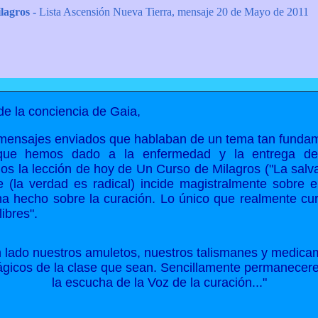
lagros -
Lista Ascensión Nueva Tierra, mensaje 20 de Mayo de 2011
de la conciencia de Gaia,
s mensajes enviados que hablaban de un tema tan funda
ue hemos dado a la enfermedad y la entrega de 
s la lección de hoy de Un Curso de Milagros ("La salva
 (la verdad es radical) incide magistralmente sobre e
 hecho sobre la curación. Lo único que realmente cura
ibres".
n lado nuestros amuletos, nuestros talismanes y medic
ágicos de la clase que sean. Sencillamente permanecere
la escucha de la Voz de la curación..."