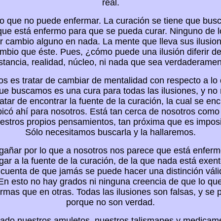
real.
o que no puede enfermar. La curación se tiene que busc
 que está enfermo para que se pueda curar. Ninguno de
r cambio alguno en nada. La mente que lleva sus ilusio
mbio que éste. Pues, ¿cómo puede una ilusión diferir de 
stancia, realidad, núcleo, ni nada que sea verdaderamen
 es tratar de cambiar de mentalidad con respecto a lo q
ue buscamos es una cura para todas las ilusiones, y no
atar de encontrar la fuente de la curación, la cual se e
bicó ahí para nosotros. Está tan cerca de nosotros como
stros propios pensamientos, tan próxima que es imposi
Sólo necesitamos buscarla y la hallaremos.
añar por lo que a nosotros nos parece que está enferm
egar a la fuente de la curación, de la que nada está exen
enta de que jamás se puede hacer una distinción válida
 En esto no hay grados ni ninguna creencia de que lo qu
ormas que en otras. Todas las ilusiones son falsas, y s
porque no son verdad.
lado nuestros amuletos, nuestros talismanes y medicam