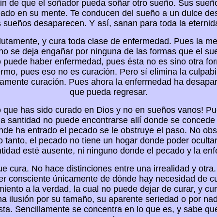
fin de que el soñador pueda soñar otro sueño. Sus sueño
eado en su mente. Te conducen del sueño a un dulce de
s sueños desaparecen. Y así, sanan para toda la eternid
lutamente, y cura toda clase de enfermedad. Pues la me
o se deja engañar por ninguna de las formas que el s
o puede haber enfermedad, pues ésta no es sino otra for
rmo, pues eso no es curación. Pero sí elimina la culpabi
tamente curación. Pues ahora la enfermedad ha desapar
que pueda regresar.
o que has sido curado en Dios y no en sueños vanos! Pue
 la santidad no puede encontrarse allí donde se concede
onde ha entrado el pecado se le obstruye el paso. No obs
lo tanto, el pecado no tiene un hogar donde poder ocult
antidad esté ausente, ni ninguno donde el pecado y la e
e cura. No hace distinciones entre una irrealidad y otra.
ser consciente únicamente de dónde hay necesidad de cu
ento a la verdad, la cual no puede dejar de curar, y cu
 ilusión por su tamaño, su aparente seriedad o por na
sta. Sencillamente se concentra en lo que es, y sabe qu