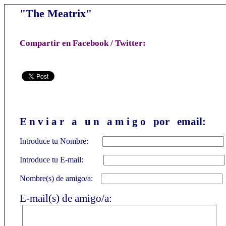
"
The Meatrix"
Compartir en Facebook / Twitter:
E n v i a r a u n a m i g o por email:
Introduce tu Nombre:
Introduce tu E-mail:
Nombre(s) de amigo/a:
E-mail(s) de amigo/a: